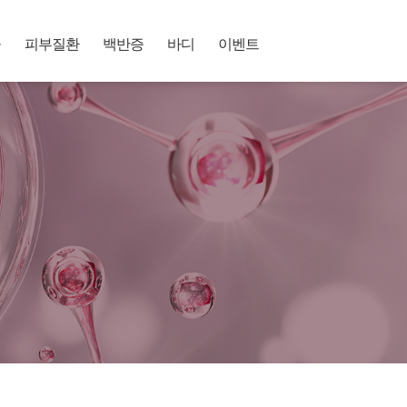
공
피부질환
백반증
바디
이벤트