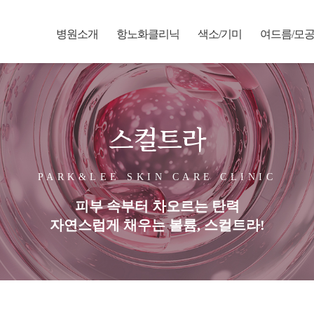
병원소개
항노화클리닉
색소/기미
여드름/모
스컬트라
PARK&LEE SKIN CARE CLINIC
피부 속부터 차오르는 탄력
자연스럽게 채우는 볼륨, 스컬트라!