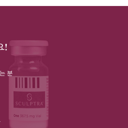
요!
는 분
분