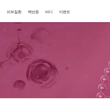
공
피부질환
백반증
바디
이벤트