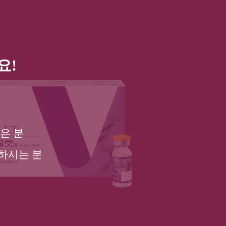
요!
은 분
하시는 분