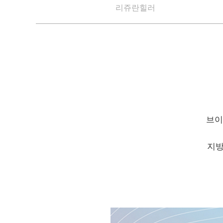
리쥬란힐러
브이
지방