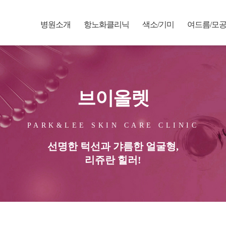
병원소개
항노화클리닉
색소/기미
여드름/모
브이올렛
PARK&LEE SKIN CARE CLINIC
선명한 턱선과 갸름한 얼굴형,
리쥬란 힐러!