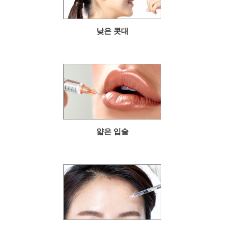
낮은 콧대
얇은 입술