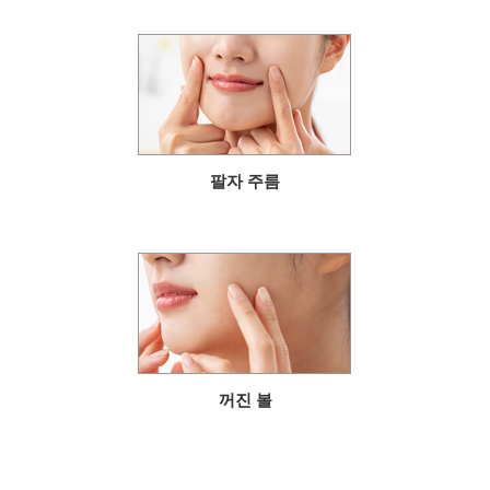
팔자 주름
꺼진 볼