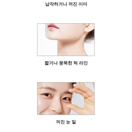
납작하거나 꺼진 이마
짧거나 뭉뚝한 턱 라인
꺼진 눈 밑